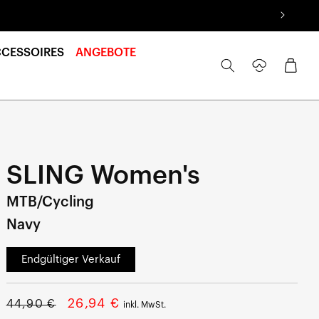
CCESSOIRES
ANGEBOTE
Anmelden
Warenkorb
SLING Women's
MTB/Cycling
Navy
Endgültiger Verkauf
Regulärer
Aktionspreis
26,94 €
44,90 €
inkl. MwSt.