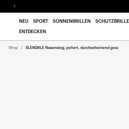
Direkt
zum
Inhalt
NEU
SPORT
SONNENBRILLEN
SCHUTZBRILLE
ENTDECKEN
Shop
SLENDALE Nasensteg, poliert, durchscheinend grau
Direkt zu den
Produktinformationen