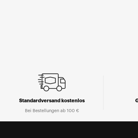
Medium
1
im
Modalfenster
öffnen
Standardversand kostenlos
Bei Bestellungen ab 100 €