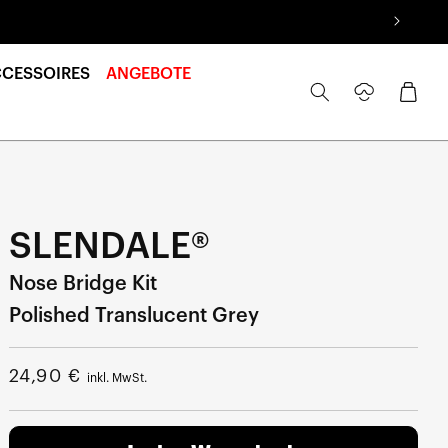
CCESSOIRES
ANGEBOTE
Anmelden
Warenkorb
SLENDALE®
Nose Bridge Kit
Polished Translucent Grey
Regulärer
24,90 €
inkl. MwSt.
Preis