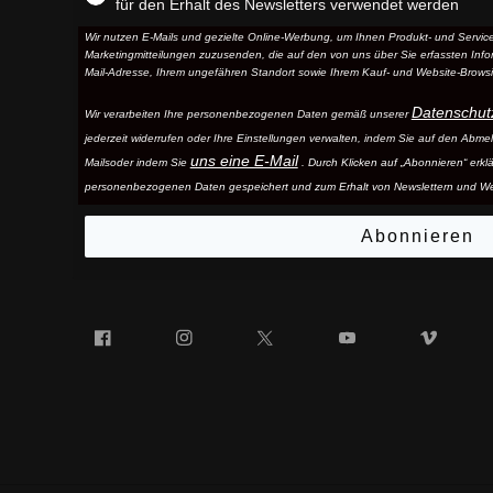
für den Erhalt des Newsletters verwendet werden
Wir nutzen E-Mails und gezielte Online-Werbung, um Ihnen Produkt- und Serv
Marketingmitteilungen zuzusenden, die auf den von uns über Sie erfassten Infor
Mail-Adresse, Ihrem ungefähren Standort sowie Ihrem Kauf- und Website-Browsi
Datenschut
Wir verarbeiten Ihre personenbezogenen Daten gemäß unserer
jederzeit widerrufen oder Ihre Einstellungen verwalten, indem Sie auf den Abme
uns eine E-Mail
Mails
oder indem Sie
. Durch Klicken auf „Abonnieren“ erkl
personenbezogenen Daten gespeichert und zum Erhalt von Newslettern und W
Abonnieren
Facebook
Instagram
Twitter
YouTube
Vim