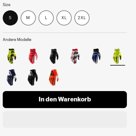
Size
S
M
L
XL
2XL
Andere Modelle
In den Warenkorb