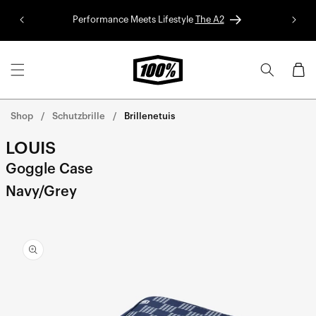
Direkt
zum
Performance Meets Lifestyle
The A2
Red B
Inhalt
Warenko
Shop
Schutzbrille
Brillenetuis
LOUIS
Goggle Case
Navy/Grey
rekt zu den
oduktinformationen