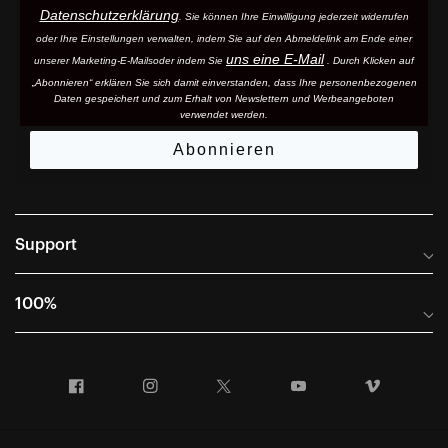
Datenschutzerklärung
. Sie können Ihre Einwilligung jederzeit widerrufen
oder Ihre Einstellungen verwalten, indem Sie auf den Abmeldelink am Ende einer
uns eine E-Mail
unserer Marketing-E-Mails
oder indem Sie
. Durch Klicken auf
„Abonnieren“ erklären Sie sich damit einverstanden, dass Ihre personenbezogenen
Daten gespeichert und zum Erhalt von Newslettern und Werbeangeboten
verwendet werden.
Abonnieren
Support
Häufig gestellte Fragen
100%
Anleitungen und Größentabellen
Internationale Vertriebspartner
Portal für Rücksendungen und Garantie
Facebook
Instagram
Twitter
YouTube
Vimeo
Unternehmensinformationen
Verkaufsbedingungen
First Chair Last Call – Snow Demos
Konformitätserklärung