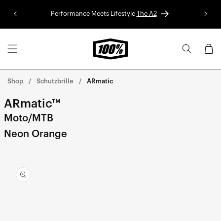
Direkt
zum
Performance Meets Lifestyle
The A2
Red B
Inhalt
Warenko
Shop
Schutzbrille
ARmatic
ARmatic™
Moto/MTB
Neon Orange
rekt zu den
oduktinformationen