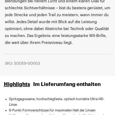
Blendungen bei hellem Licht und einem klaren Glas für
schlechte Sichtverhältnisse – bist du bestens gerüstet, um
jede Strecke und jeden Trail zu meistern, wann immer du
willst. Jedes Detail wurde mit Blick auf die Leistung
optimiert, ohne dabei Abstriche bei Technik oder Qualität
zu machen. Das Ergebnis: eine leistungsstarke MX-Brille,
die weit über ihrem Preisniveau liegt.
SKU: 50059-00003
Highlights
Im Lieferumfang enthalten
Spritzgegossene, hochschlagfeste, optisch korrekte Ultra-HD-
Inklusive Mikrofasertuch zum Transport und zur Reinigung der
Linse
Schutzbrille
6-Punkt-Formverschlüsse für maximalen Halt der Linsen