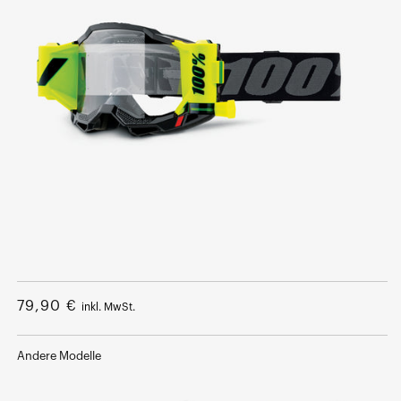
Medium
1
im
Normalpreis
79,90 €
inkl. MwSt.
Modalfenster
öffnen
Andere Modelle